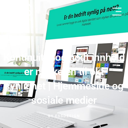
Kontinuitet og godt innhold
er nøkkelen til økt
synlighet | Hjemmeside og
sosiale medier
BY
ESSDESIGN