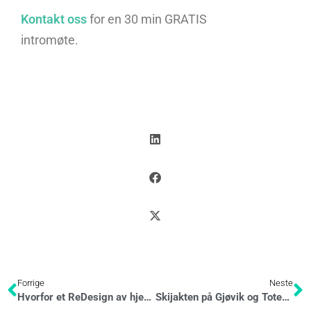
Kontakt oss
for en 30 min GRATIS
intromøte.
Forrige
Neste
Hvorfor et ReDesign av hjemmesiden kan løfte bedriften din – og når det bør gjøres
Skijakten på Gjøvik og Toten – Stolpejakten, bare på ski