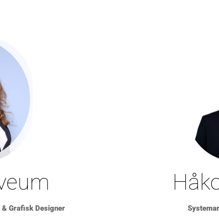
Sveum
Håko
 & Grafisk Designer
Systemark