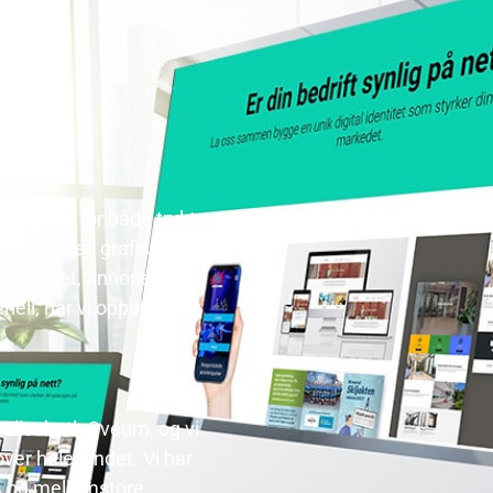
øsninger for både trykte
faring innen grafisk
 identitet, annonsering,
ell, har vi opparbeidet
v Elisabeth Sveum, og vi
er hele landet. Vi har
å og mellomstore