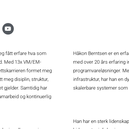
jeg fått erfare hva som
Håkon Berntsen er en erfar
 tid. Med 13x VM/EM-
med over 20 års erfaring i
ettskarrieren formet meg
programvareløsninger. Me
meg disiplin, struktur,
infrastruktur, har han en 
t gjelder. Samtidig har
skalerbare systemer som m
amarbeid og kontinuerlig
Han har en sterk lidenskap 