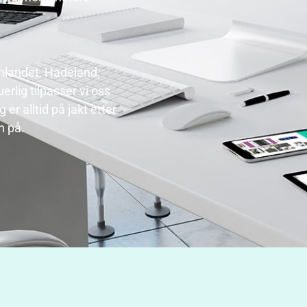
nnlandet, Hadeland,
rlig tilpasser vi oss
er alltid på jakt etter
n på.