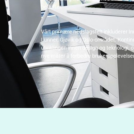
bedrifter.
Vårt primære nedslagsfelt inkluderer I
Lunner, Gjøvik og Oslo-området. Kontinue
utviklingen innen design og teknologi, og 
nye måter å forbedre brukeropplevelse