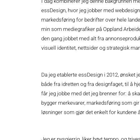
I dag kombinerer jeg denne bakgrunnen me
essDesign, hvor jeg jobber med webdesign,
markedsføring for bedrifter over hele landet
min som mediegrafiker på Oppland Arbeider
den gang jobbet med alt fra annonseproduk
visuell identitet, nettsider og strategisk ma
Da jeg etablerte essDesign i 2012, ønsket j
både fra idretten og fra designfaget, til å hj
får jeg jobbe med det jeg brenner for: å sk
bygger merkevarer, markedsføring som gir e
løsninger som gjør det enkelt for kundene å
Jeg er nysgjerrig, liker høyt tempo, og trive