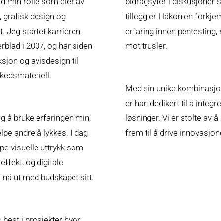
d min rolle som eier av
bidragsyter i diskusjoner
 grafisk design og
tillegg er Håkon en forkj
. Jeg startet karrieren
erfaring innen pentesting, 
blad i 2007, og har siden
mot trusler.
sjon og avisdesign til
rkedsmateriell.
Med sin unike kombinasjon 
er han dedikert til å inte
eg å bruke erfaringen min,
løsninger. Vi er stolte a
elpe andre å lykkes. I dag
frem til å drive innovasj
ape visuelle uttrykk som
ffekt, og digitale
 nå ut med budskapet sitt.
s best i prosjekter hvor