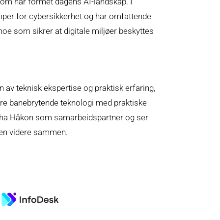
 som har formet dagens AI-landskap. I
emper for cybersikkerhet og har omfattende
noe som sikrer at digitale miljøer beskyttes
av teknisk ekspertise og praktisk erfaring,
grere banebrytende teknologi med praktiske
v å ha Håkon som samarbeidspartner og ser
onen videre sammen.