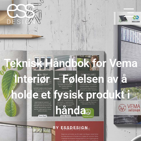
Teknisk Håndbok for Vema
Interiør – Følelsen av å
holde et fysisk produkt i
hånda
BY
ESSDESIGN