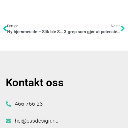
Forrige
Neste
Ny hjemmeside – Slik ble Storgaten Fysioterapi DA mer synlig på nett
3 grep som gjør at potensielle kunder husker deg etter messen
Kontakt oss
466 766 23
hei@essdesign.no