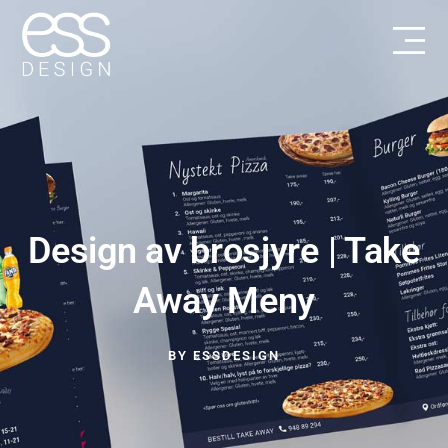
Design av brosjyre | Take
Away Meny
BY
ESSDESIGN