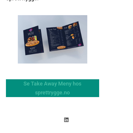
Se Take Away Meny hos
sprettrygge.no